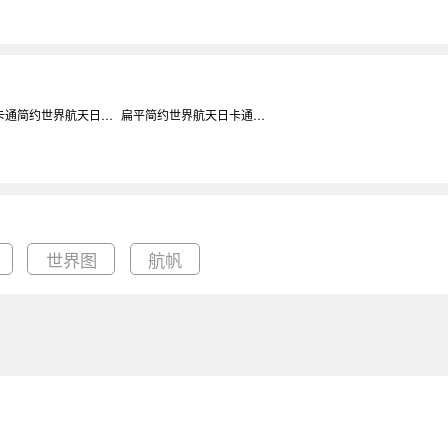
手绘卡通简约世界航天日公众号次图背景
扁平简约世界航天日卡通公众号次图背景
世界图
航帆