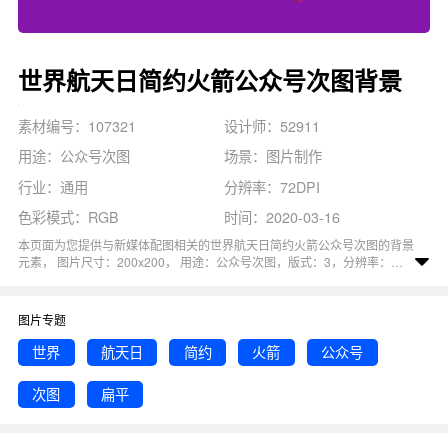
世界航天日简约火箭公众号次图背景
素材编号：107321
设计师：52911
用途：公众号次图
场景：图片制作
行业：通用
分辨率：72DPI
色彩模式：RGB
时间：2020-03-16
本页面为您提供与新媒体配图相关的世界航天日简约火箭公众号次图的背景
元素， 图片尺寸：200x200， 用途：公众号次图，版式：3，分辨率：
72DPI，色彩模式：RGB, 图司机还为您精心推荐了扁平, 简约, 公众号, 世
界, 航天日相关主题的图片模板。 猜您可能还对
简约公众号
背景主题的内容
比较感兴趣，赶快点击编辑吧！
图片专题
世界
航天日
简约
火箭
公众号
次图
扁平