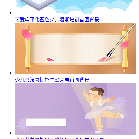
可爱扁平化蓝色少儿暑期培训首图背景
少儿书法暑期招生公众号首图背景