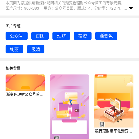
本页面为您提供与新媒体配图相关的渐变色理财公众号首图的背景元素，
图片尺寸：900x383， 用途：公众号首图，版式：4，分辨率：72DPI，色
彩模式：RGB, 图司机还为您精心推荐了首图, 公众号, 理财, 投资, 渐变色相
关主题的图片模板。 猜您可能还对
渐变色公众号
背景主题的内容比较感兴
趣，赶快点击编辑吧！
图片专题
公众号
首图
理财
投资
渐变色
绚丽
吸睛
相关背景
渐变色理财公众号首图背景
银行理财扁平化渐变色宣传海报背景