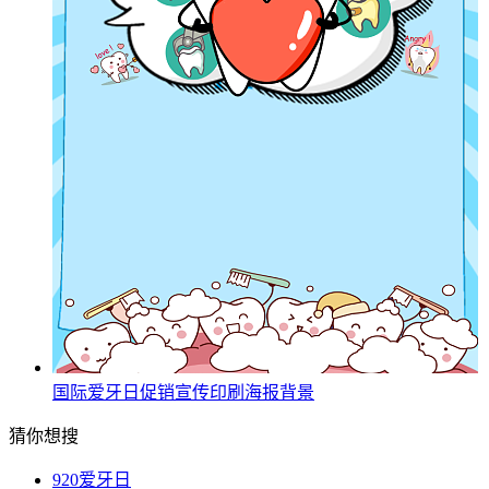
国际爱牙日促销宣传印刷海报背景
猜你想搜
920爱牙日