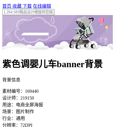
首页
收藏
下载
在线编辑
紫色调婴儿车banner背景
背景信息
素材编号：169440
设计师：219150
用途：电商全屏海报
场景：图片制作
行业：通用
分辨率：72DPI