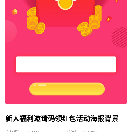
新人福利邀请码领红包活动海报背景
素材编号：169454
设计师：165250