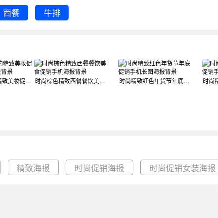
西餐
牛排
黄色时尚简约精致美妆促销手机海报模板背景
时尚棕色精致西餐餐饮美食促销手机海报背景
时尚精致红色年货节年底促销手机长图海报背景
精致海报
时尚促销海报
时尚促销女装海报