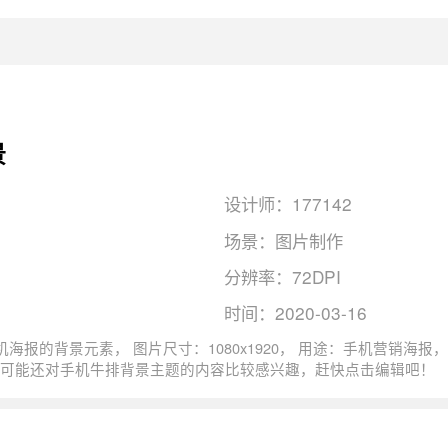
景
设计师：177142
场景：图片制作
分辨率：72DPI
时间：2020-03-16
72DPI，色彩模式：RGB, 图司机还为您精
康, 精致, 西餐相关主题的图片模板。 猜您可能还对
手机牛排
背景主题的内容比较感兴趣，赶快点击编辑吧！