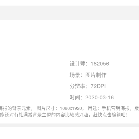
设计师：182056
场景：图片制作
分辨率：72DPI
时间：2020-03-16
PI，色彩模式：RGB, 图司机还为您精心
剪影相关主题的图片模板。 猜您可能还对
有礼满减
背景主题的内容比较感兴趣，赶快点击编辑吧！