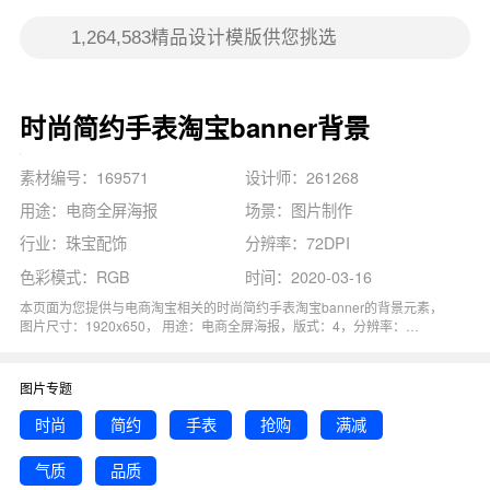
时尚简约手表淘宝banner背景
素材编号：169571
设计师：261268
用途：电商全屏海报
场景：图片制作
行业：珠宝配饰
分辨率：72DPI
色彩模式：RGB
时间：2020-03-16
本页面为您提供与电商淘宝相关的时尚简约手表淘宝banner的背景元素，
图片尺寸：1920x650， 用途：电商全屏海报，版式：4，分辨率：
72DPI，色彩模式：RGB, 图司机还为您精心推荐了时尚, 简约, 品质, 满减,
手表相关主题的图片模板。 猜您可能还对
简约时尚
背景主题的内容比较感
兴趣，赶快点击编辑吧！
图片专题
时尚
简约
手表
抢购
满减
气质
品质