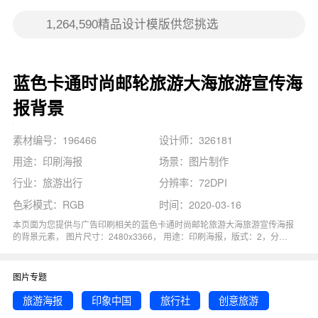
蓝色卡通时尚邮轮旅游大海旅游宣传海
报背景
素材编号：196466
设计师：326181
用途：印刷海报
场景：图片制作
行业：旅游出行
分辨率：72DPI
色彩模式：RGB
时间：2020-03-16
本页面为您提供与广告印刷相关的蓝色卡通时尚邮轮旅游大海旅游宣传海报
的背景元素， 图片尺寸：2480x3366， 用途：印刷海报，版式：2，分辨
率：72DPI，色彩模式：RGB, 图司机还为您精心推荐了自驾游, 旅行, 旅游,
旅行社, 旅游海报相关主题的图片模板。 猜您可能还对
卡通邮轮
背景主题的
内容比较感兴趣，赶快点击编辑吧！
图片专题
旅游海报
印象中国
旅行社
创意旅游