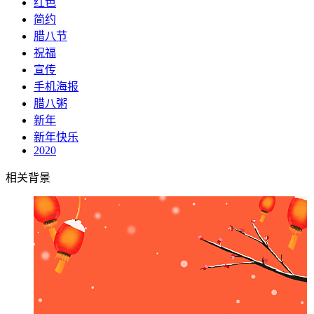
红色
简约
腊八节
祝福
宣传
手机海报
腊八粥
新年
新年快乐
2020
相关背景