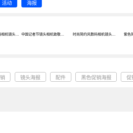
活动
海报
时尚简约风数码相机镜头淘宝直通车图片背景
中国记者节镜头相机致敬H5启动页背景
时尚简约风数码相机镜头淘宝直通车图片背景
促销
镜头海报
配件
黑色促销海报
促