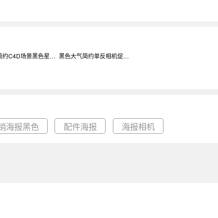
紫色简约C4D场景黑色星期五相机促销海报背景
黑色大气简约单反相机促销印刷海报模板背景
销海报黑色
配件海报
海报相机