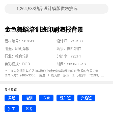
金色舞蹈培训班印刷海报背景
素材编号：207041
设计师：219133
用途：印刷海报
场景：图片制作
行业：教育培训
分辨率：72DPI
色彩模式：RGB
时间：2020-03-16
本页面为您提供与广告印刷相关的金色舞蹈培训班印刷海报的背景元素，
图片尺寸：2480x3366， 用途：印刷海报，版式：2，分辨率：72DPI，色
彩模式：RGB, 图司机还为您精心推荐了教育, 招生, 培训, 舞蹈, 艺考相关主
题的图片模板。 猜您可能还对
培训班印刷
背景主题的内容比较感兴趣，赶
快点击编辑吧！
图片专题
舞蹈
培训
教育
课外班
兴趣班
招生
艺考