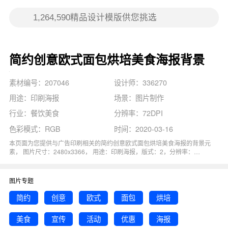
简约创意欧式面包烘培美食海报背景
素材编号：207046
设计师：336270
用途：印刷海报
场景：图片制作
行业：餐饮美食
分辨率：72DPI
色彩模式：RGB
时间：2020-03-16
本页面为您提供与广告印刷相关的简约创意欧式面包烘培美食海报的背景元
素， 图片尺寸：2480x3366， 用途：印刷海报，版式：2，分辨率：
72DPI，色彩模式：RGB, 图司机还为您精心推荐了美食, 优惠, 创意, 简约,
海报相关主题的图片模板。 猜您可能还对
烘培欧式
背景主题的内容比较感
兴趣，赶快点击编辑吧！
图片专题
简约
创意
欧式
面包
烘培
美食
宣传
活动
优惠
海报