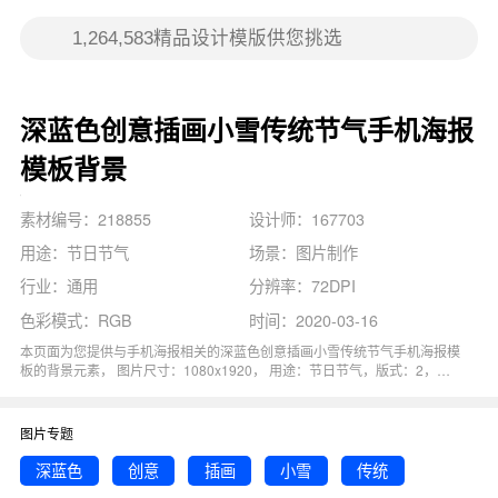
深蓝色创意插画小雪传统节气手机海报
模板背景
素材编号：218855
设计师：167703
用途：节日节气
场景：图片制作
行业：通用
分辨率：72DPI
色彩模式：RGB
时间：2020-03-16
本页面为您提供与手机海报相关的深蓝色创意插画小雪传统节气手机海报模
板的背景元素， 图片尺寸：1080x1920， 用途：节日节气，版式：2，分
辨率：72DPI，色彩模式：RGB, 图司机还为您精心推荐了创意, 插画, 传统,
二十四节气, 节气相关主题的图片模板。 猜您可能还对
插画小雪
背景主题的
内容比较感兴趣，赶快点击编辑吧！
图片专题
深蓝色
创意
插画
小雪
传统