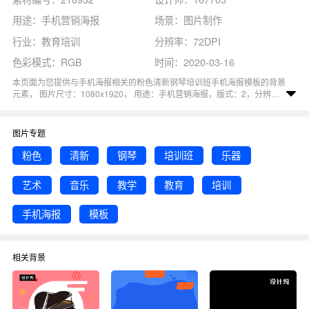
用途：手机营销海报
场景：图片制作
行业：教育培训
分辨率：72DPI
色彩模式：RGB
时间：2020-03-16
本页面为您提供与手机海报相关的粉色清新钢琴培训班手机海报模板的背景
元素， 图片尺寸：1080x1920， 用途：手机营销海报，版式：2，分辨
率：72DPI，色彩模式：RGB, 图司机还为您精心推荐了粉色, 教育, 教学, 清
新, 手机海报相关主题的图片模板。 猜您可能还对
钢琴粉色
背景主题的内容
比较感兴趣，赶快点击编辑吧！
图片专题
粉色
清新
钢琴
培训班
乐器
艺术
音乐
教学
教育
培训
手机海报
模板
相关背景