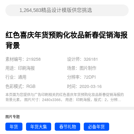
红色喜庆年货预购化妆品新春促销海报
背景
素材编号：219258
设计师：326181
用途：印刷海报
场景：图片制作
行业：通用
分辨率：72DPI
色彩模式：RGB
时间：2020-03-16
本页面为您提供与广告印刷相关的红色喜庆年货预购化妆品新春促销海报的
背景元素， 图片尺寸：2480x3366， 用途：印刷海报，版式：2，分辨
率：72DPI，色彩模式：RGB, 图司机还为您精心推荐了年货, 年货节, 年货
大集, 年货促销, 必备年货相关主题的图片模板。 猜您可能还对
预购新春
背
景主题的内容比较感兴趣，赶快点击编辑吧！
图片专题
年货
年货大集
春节礼物
必备年货