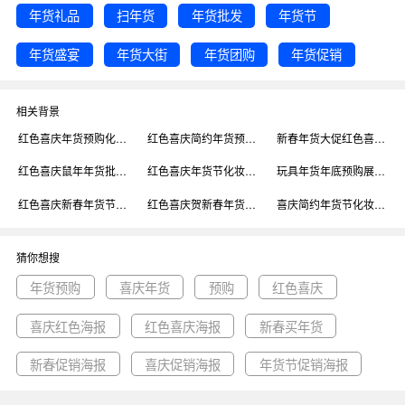
年货礼品
扫年货
年货批发
年货节
年货盛宴
年货大街
年货团购
年货促销
相关背景
红色喜庆年货预购化妆品新春促销海报背景
红色喜庆简约年货预购宣传促销海报背景
新春年货大促红色喜庆红包促销手机海报背景
红色喜庆鼠年年货批发化妆品促销海报背景
红色喜庆年货节化妆品促销电商首页背景
玩具年货年底预购展销会促销海报背景
红色喜庆新春年货节印刷海报背景
红色喜庆贺新春年货电商首页背景
喜庆简约年货节化妆品促销海报背景
猜你想搜
年货预购
喜庆年货
预购
红色喜庆
喜庆红色海报
红色喜庆海报
新春买年货
新春促销海报
喜庆促销海报
年货节促销海报