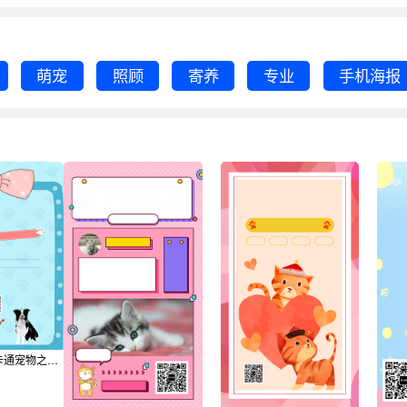
萌宠
照顾
寄养
专业
手机海报
蓝色清新可爱卡通宠物之家海报背景