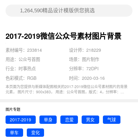
2017-2019微信公众号素材图片背景
素材编号：233814
设计师：218229
用途：公众号首图
场景：图片制作
行业：时事热点
分辨率：72DPI
色彩模式：RGB
时间：2020-03-16
本页面为您提供与新媒体配图相关的2017-2019微信公众号素材图片的背景
元素， 图片尺寸：900x383， 用途：公众号首图，版式：4，分辨率：
72DPI，色彩模式：RGB, 图司机还为您精心推荐了气球, 单身, 单车, 男女,
恋爱相关主题的图片模板。 猜您可能还对
2017
背景主题的内容比较感兴
趣，赶快点击编辑吧！
图片专题
2017-2019
单身
恋爱
男女
气球
单车
变化