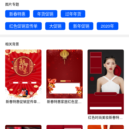
比较感兴趣，赶快点击编辑吧！
图片专题
新春特惠
年货促销
过年年货
红色促销宣传单
大促销
新年促销
2020年
相关背景
新春特惠促销宣传单海报背景
新春特惠家居红色宣传单背景
红色时尚美妆新春特惠美妆爆品促销海报背景