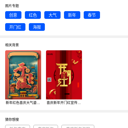
快点击编辑吧！
图片专题
创意
红色
大气
新年
春节
开门红
海报
相关背景
新年红色喜庆大气鎏金开门红宣传海报背景
喜庆新年开门红宣传海报背景
猜你想搜