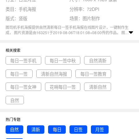
类目：手机海报
分辨率：72DPI
版式：竖版
场景：图片制作
图司机手机海报提供自然清新每日一签手机海报在线图片设计，一键制作生
成， 图片资源是由163251于2019-08-06T18:01:08+08:00传的作品。 图片
自然清新每日一签日签月签日期尺寸1080x1920像素分辨率72DPI， 自然
清新每日一签手机海报图属于日签, 月签, 清新, 自然, 每日主题。 主要用于
日签月签行业，为您推荐与自然清新每日一签手机海报相关的专题每日一签
相关搜索
手机, 每日一签中秋, 自然清新等优质图片模板资源。
每日一签手机
每日一签中秋
自然清新
每日一签
清新自然海报
每日一签教育
每日一签女神
花哨每日一签
清新自然
自然
热门专题
自然
清新
每日
日签
月签