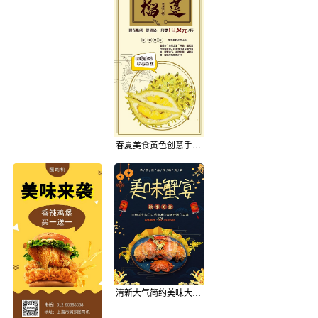
春夏美食黄色创意手绘风美味榴莲海报
清新大气简约美味大闸蟹美食印刷海报模板