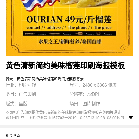
黄色清新简约美味榴莲印刷海报模板
背景：黄色清新简约美味榴莲印刷海报模板背景
行业：印刷海报
尺寸：2480 x 3366 像素
类目：广告印刷
分辨率：72DPI
版式：竖版
场景：图片制作
图司机广告印刷提供黄色清新简约美味榴莲印刷海报模板在线图片设计，一
键制作生成， 图片资源是由167703于2019-10-28T13:10:08+08:00传的作
品。 图片黄色清新简约美味榴莲新鲜水果水果店促销印刷海报模板尺寸
2480x3366像素分辨率72DPI， 黄色清新简约美味榴莲印刷海报模板图属
于促销, 简约, 黄色, 水果, 清新主题。 主要用于印刷海报行业，为您推荐与
相关搜索
黄色清新简约美味榴莲印刷海报模板相关的专题重庆印刷海报模板, 简约清