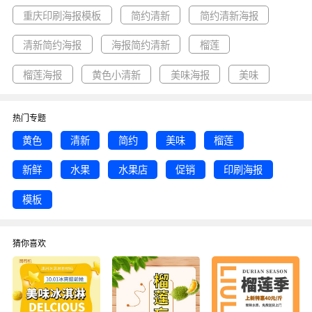
新, 简约清新海报等优质图片模板资源。
重庆印刷海报模板
简约清新
简约清新海报
清新简约海报
海报简约清新
榴莲
榴莲海报
黄色小清新
美味海报
美味
热门专题
黄色
清新
简约
美味
榴莲
新鲜
水果
水果店
促销
印刷海报
模板
猜你喜欢