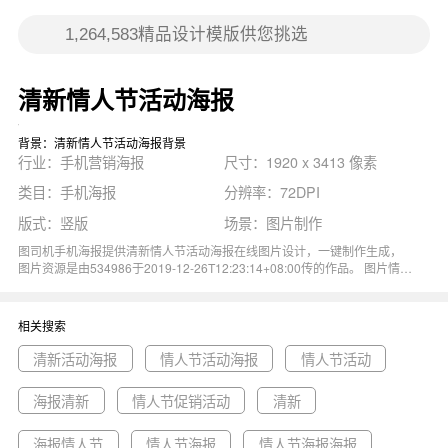
清新情人节活动海报
背景：清新情人节活动海报背景
行业：手机营销海报
尺寸：1920 x 3413 像素
类目：手机海报
分辨率：72DPI
版式：竖版
场景：图片制作
图司机手机海报提供清新情人节活动海报在线图片设计，一键制作生成，
图片资源是由534986于2019-12-26T12:23:14+08:00传的作品。 图片情人
节海报2.14情人节配饰促销钻石活动海报情人节促销海报情人节活动海报尺
寸1920x3413像素分辨率72DPI， 清新情人节活动海报图属于情人节海报
主题。 主要用于手机营销海报行业，为您推荐与清新情人节活动海报相关
相关搜索
的专题清新活动海报, 情人节活动海报, 情人节活动等优质图片模板资源。
清新活动海报
情人节活动海报
情人节活动
海报清新
情人节促销活动
清新
海报情人节
情人节海报
情人节海报海报