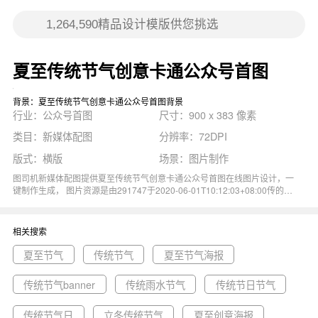
夏至传统节气创意卡通公众号首图
背景：夏至传统节气创意卡通公众号首图背景
行业：公众号首图
尺寸：900 x 383 像素
类目：新媒体配图
分辨率：72DPI
版式：横版
场景：图片制作
图司机新媒体配图提供夏至传统节气创意卡通公众号首图在线图片设计，一
键制作生成， 图片资源是由291747于2020-06-01T10:12:03+08:00传的作
品。 图片二十四节气夏至传统创意清新男孩风扇雪糕西瓜尺寸900x383像
素分辨率72DPI， 夏至传统节气创意卡通公众号首图图属于创意, 传统, 二十
四节气, 清新, 夏至主题。 主要用于公众号首图行业，为您推荐与夏至传统
相关搜索
节气创意卡通公众号首图相关的专题夏至节气, 传统节气, 夏至节气海报等优
质图片模板资源。
夏至节气
传统节气
夏至节气海报
传统节气banner
传统雨水节气
传统节日节气
传统节气日
立冬传统节气
夏至创意海报