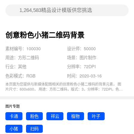
创意粉色小猪二维码背景
素材编号：100030
设计师：50000
用途：方形二维码
场景：图片制作
行业：其他
分辨率：72DPI
色彩模式：RGB
时间：2020-03-16
本页面为您提供与新媒体配图相关的创意粉色小猪二维码的背景元素， 图
片尺寸：600x600， 用途：方形二维码，版式：3，分辨率：72DPI，色彩
模式：RGB, 图司机还为您精心推荐了卡通, 祥云, 扫码, 粉色, 植物相关主题
的图片模板。 猜您可能还对
小猪粉色
背景主题的内容比较感兴趣，赶快点
击编辑吧！
图片专题
卡通
粉色
祥云
植物
叶子
小猪
扫码