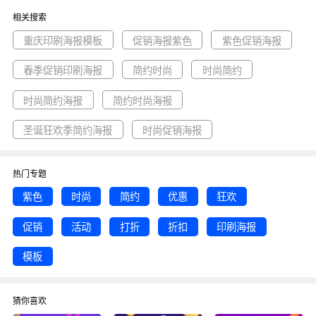
板图属于促销, 时尚, 优惠, 简约, 紫色主题。 主要用于印刷海报行业，为您
相关搜索
推荐与紫色时尚简约优惠狂欢促销印刷海报模板相关的专题重庆印刷海报模
板, 促销海报紫色, 紫色促销海报等优质图片模板资源。
重庆印刷海报模板
促销海报紫色
紫色促销海报
春季促销印刷海报
简约时尚
时尚简约
时尚简约海报
简约时尚海报
圣诞狂欢季简约海报
时尚促销海报
热门专题
紫色
时尚
简约
优惠
狂欢
促销
活动
打折
折扣
印刷海报
模板
猜你喜欢