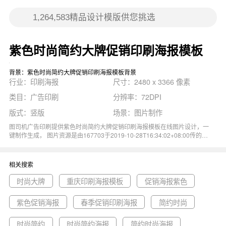
紫色时尚简约大牌促销印刷海报模板
背景：紫色时尚简约大牌促销印刷海报模板背景
行业：印刷海报
尺寸：2480 x 3366 像素
类目：广告印刷
分辨率：72DPI
版式：竖版
场景：图片制作
图司机广告印刷提供紫色时尚简约大牌促销印刷海报模板在线图片设计，一
键制作生成， 图片资源是由167703于2019-10-28T16:34:02+08:00传的作
品。 图片紫色时尚简约大牌促销优惠活动品牌优惠券折扣印刷海报模板尺
寸2480x3366像素分辨率72DPI， 紫色时尚简约大牌促销印刷海报模板图
属于促销, 时尚, 优惠, 简约, 紫色主题。 主要用于印刷海报行业，为您推荐
相关搜索
与紫色时尚简约大牌促销印刷海报模板相关的专题时尚大牌, 重庆印刷海报
模板, 促销海报紫色等优质图片模板资源。
时尚大牌
重庆印刷海报模板
促销海报紫色
紫色促销海报
春季促销印刷海报
简约时尚
时尚简约
时尚简约海报
简约时尚海报